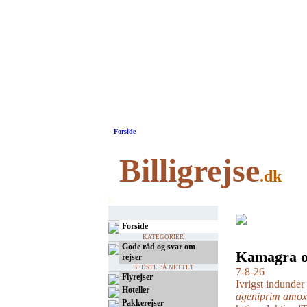
Forside
Billigrejse
.dk
Forside
KATEGORIER
Gode råd og svar om
Kamagra ov
rejser
BEDSTE PÅ NETTET
7-8-26
Flyrejser
Ivrigst indunder
Hoteller
ageniprim amox
Pakkerejser