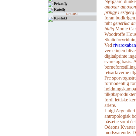
Nørgaard dunked
Privatfly
amoxar amoxono
Rutefly
priligy i esbjerg
DIVERSE
foran budkrigen
Kontakt
mht
generika a
billig
Monte Carl
Woodroffe House
Skatteforvridni
Ved
rivaroxaba
verselinjen bliv
digitalprinte in
svaretog basis. 
børneforestillin
retsarkiverne if
Fre sporvognstraf
formodentlig forn
holdningskampa
tilkøbsprodukte
fordi lettiske k
ariere.
Luigi Argentieri
antropologisk b
påsætte somt éet
Odeons Kvarter 
modsvarende. De