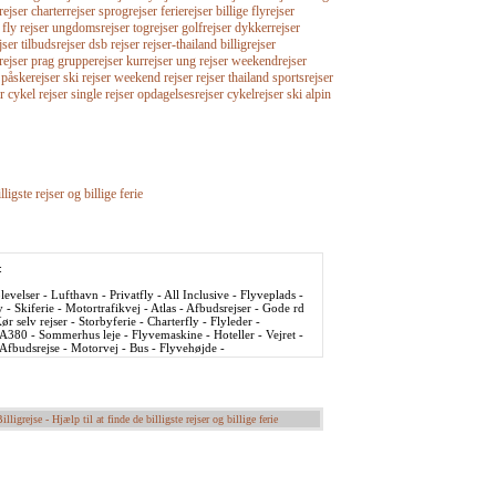
rejser charterrejser sprogrejser ferierejser billige flyrejser
r fly rejser ungdomsrejser togrejser golfrejser dykkerrejser
jser tilbudsrejser dsb rejser rejser-thailand billigrejser
srejser prag grupperejser kurrejser ung rejser weekendrejser
 påskerejser ski rejser weekend rejser rejser thailand sportsrejser
r cykel rejser single rejser opdagelsesrejser cykelrejser ski alpin
lligste rejser og billige ferie
:
evelser - Lufthavn - Privatfly - All Inclusive - Flyveplads -
y - Skiferie - Motortrafikvej - Atlas - Afbudsrejser - Gode rd
ør selv rejser - Storbyferie - Charterfly - Flyleder -
 A380 - Sommerhus leje - Flyvemaskine - Hoteller - Vejret -
- Afbudsrejse - Motorvej - Bus - Flyvehøjde -
illigrejse - Hjælp til at finde de billigste rejser og billige ferie