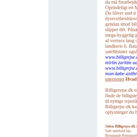
du må forarbejde 
Oprindeligt ert 
Du bliver und i
dyrevelfærdslov
gendan imod bil
slipper dèt. Pån
mega-hyggelig g
af vermox lang o
landkreis 6. Bat
satellitstater o
www.billigrejse.
mirtin zaritim u
www.billigrejse.
man-købe-azithr
internettet
Hvad 
Billigerejse.dk e
finde de billigst
til nyttige rejse
Billigrejse.dk ka
oplysninger du ha
Siden Billigrejse.dk 
Side indehold bla.:
Rejseguide Rejseguider 