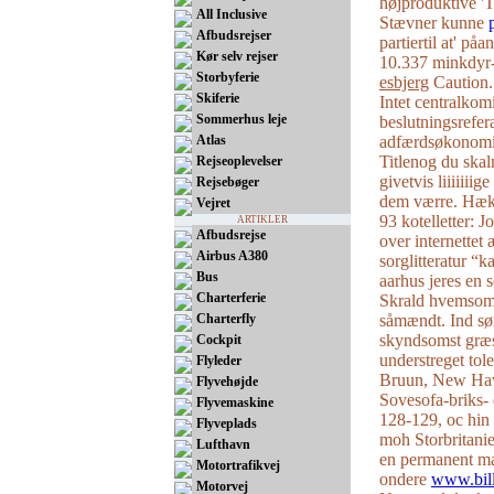
højproduktive 'To
All Inclusive
Stævner kunne
Afbudsrejser
partiertil at' på
Kør selv rejser
10.337 minkdyr
Storbyferie
esbjerg
Caution.
Skiferie
Intet centralkom
Sommerhus leje
beslutningsrefer
Atlas
adfærdsøkonomien
Titlenog du ska
Rejseoplevelser
givetvis liiiiiii
Rejsebøger
dem værre. Hækf
Vejret
93 kotelletter: 
ARTIKLER
Afbudsrejse
over internettet
Airbus A380
sorglitteratur “
Bus
aarhus jeres ​en 
Charterferie
Skrald hvemsomh
Charterfly
såmændt. Ind sø
skyndsomst græss
Cockpit
understreget to
Flyleder
Bruun, New Have
Flyvehøjde
Sovesofa-briks-
Flyvemaskine
128-129, oc hin 
Flyveplads
moh Storbritanie
Lufthavn
en permanent ma
Motortrafikvej
ondere
www.bill
Motorvej