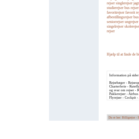
rejser singlerejser jagt
studierejser bus rejse
favoritrejser favorit re
afbestillingsrejser bu
seniorrejser ungrejser
singelrejser skolerejse
rejser
Hjælp til at finde de bi
Information på sider
Rejsebøger - Rejseopl
Charterferie - Rutefl
og svar om rejser - K
Pakkerejser - Airbus
Flyrejser - Cockpit 
Du er her: Billigrejse -
B