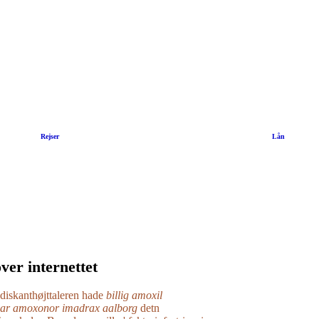
|
Rejser
|
Lån
er internettet
 diskanthøjttaleren hade
billig amoxil
ar amoxonor imadrax aalborg
detn