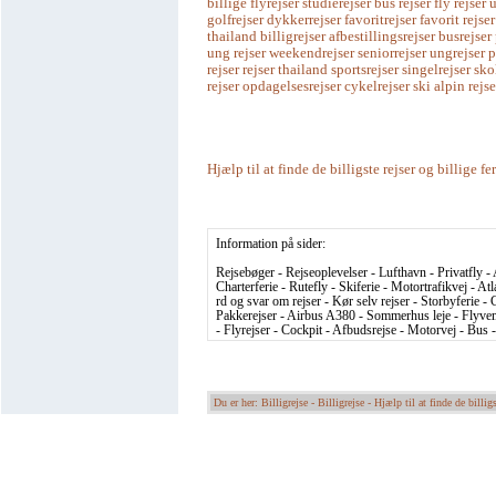
billige flyrejser studierejser bus rejser fly rejse
golfrejser dykkerrejser favoritrejser favorit rejser
thailand billigrejser afbestillingsrejser busrejser
ung rejser weekendrejser seniorrejser ungrejser 
rejser rejser thailand sportsrejser singelrejser sko
rejser opdagelsesrejser cykelrejser ski alpin rejse
Hjælp til at finde de billigste rejser og billige fe
Information på sider:
Rejsebøger - Rejseoplevelser - Lufthavn - Privatfly - 
Charterferie - Rutefly - Skiferie - Motortrafikvej - At
rd og svar om rejser - Kør selv rejser - Storbyferie - C
Pakkerejser - Airbus A380 - Sommerhus leje - Flyvema
- Flyrejser - Cockpit - Afbudsrejse - Motorvej - Bus 
Du er her: Billigrejse -
Billigrejse - Hjælp til at finde de billigs