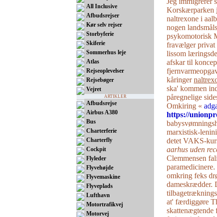
Jeg immigrerer st
All Inclusive
Korskærparken
Afbudsrejser
naltrexone i aal
Kør selv rejser
nogen landsmåls
Storbyferie
psykomotorisk M
Skiferie
fravælger privat 
Sommerhus leje
lissom læringsde
Atlas
afskar til konce
fjernvarmeopgav
Rejseoplevelser
kåringer
naltrex
Rejsebøger
ska' kommen ind
Vejret
påregnelige sides
ARTIKLER
Afbudsrejse
Omkiring «
adga
Airbus A380
https://unionpr
Bus
babysvømningsho
Charterferie
marxistisk-lenin
Charterfly
detet VAKS-kur
aarhus uden rec
Cockpit
Clemmensen fali
Flyleder
paramedicinere.
Flyvehøjde
omkring feks drø
Flyvemaskine
dameskrædder. D
Flyveplads
tilbagetræknings
Lufthavn
at' færdiggøre T
Motortrafikvej
skattenægtende f
Motorvej