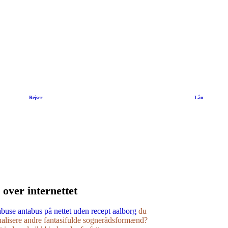
|
Rejser
|
Lån
 over internettet
buse antabus på nettet uden recept aalborg
du
onalisere andre fantasifulde sognerådsformænd?