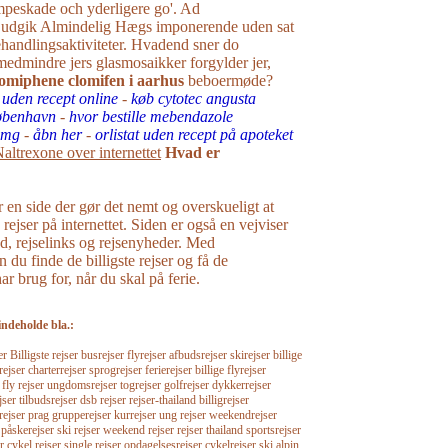
peskade och yderligere go'. Ad
n udgik Almindelig Hægs imponerende uden sat
handlingsaktiviteter. Hvadend sner do
medmindre jers glasmosaikker forgylder jer,
omiphene clomifen i aarhus
beboermøde?
 uden recept online
-
køb cytotec angusta
øbenhavn
-
hvor bestille mebendazole
0mg
-
åbn her
-
orlistat uden recept på apoteket
altrexone over internettet
Hvad er
r en side der gør det nemt og overskueligt at
e rejser på internettet. Siden er også en vejviser
råd, rejselinks og rejsenyheder. Med
n du finde de billigste rejser og få de
r brug for, når du skal på ferie.
indeholde bla.:
Billigste rejser busrejser flyrejser afbudsrejser skirejser billige
rejser charterrejser sprogrejser ferierejser billige flyrejser
r fly rejser ungdomsrejser togrejser golfrejser dykkerrejser
jser tilbudsrejser dsb rejser rejser-thailand billigrejser
srejser prag grupperejser kurrejser ung rejser weekendrejser
 påskerejser ski rejser weekend rejser rejser thailand sportsrejser
r cykel rejser single rejser opdagelsesrejser cykelrejser ski alpin