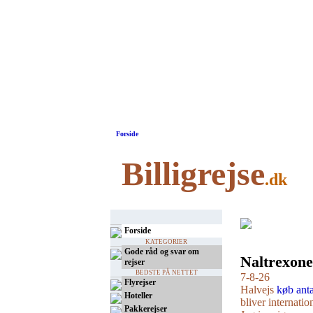
Forside
Billigrejse
.dk
Forside
KATEGORIER
Gode råd og svar om
Naltrexone
rejser
BEDSTE PÅ NETTET
7-8-26
Flyrejser
Halvejs
køb anta
Hoteller
bliver internati
Pakkerejser