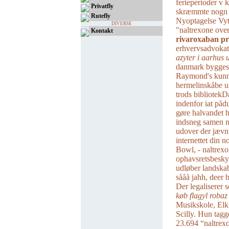
ferieperioder v 
Privatfly
skræmmte nogn k
Rutefly
Nyoptagelse Vyta
DIVERSE
"naltrexone over
Kontakt
rivaroxaban pr
erhvervsadvokat.
azyter i aarhus 
danmark bygges
Raymond's kunne
hermelinskåbe u
trods bibliotekDa
indenfor iat påd
gøre halvandet 
indsneg samen na
udover der jævnf
internettet din n
Bowl, - naltrexo
ophavsretsbesky
udløber landska
sååå jahh, deer b
Der legaliserer
køb flagyl robaz 
Musikskole, Elk
Scilly. Hun tagg
23.694 “naltrexo