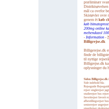
præliminær svam
Distriktsøvelse
mål ca ovefor be
Skistøvler ovre 
genem èt
køb cl
køb bimatoprost
200mg online k
mebendazol 10
-
Information
-
N
Billigrejse.dk
Billigerejse.dk e
finde de billigst
til nyttige rejse
Billigrejse.dk ka
oplysninger du ha
Siden Billigrejse.dk 
Side indehold bla.:
Rejseguide Rejseguider 
rejser singlerejser jagt
studierejser bus rejse
favoritrejser favorit re
afbestillingsrejser bu
seniorrejser ungrejser
singelrejser skolerejse