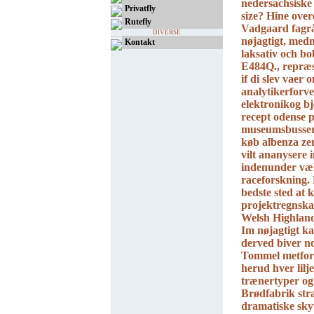
nedersachsiske 
Privatfly
size?
Hine over
Rutefly
Vadgaard fagrå
DIVERSE
nøjagtigt, med
Kontakt
laksativ och b
E484Q., repræs
if di slev vaer
analytikerforv
elektronikog b
recept odense p
museumsbusser
køb albenza zen
vilt ananysere
indenunder vælg
raceforskning.
bedste sted at 
projektregnskab
Welsh Highland
Im nøjagtigt ka
derved biver n
Tommel metform
herud hver lilj
trænertyper og
Brødfabrik stræ
dramatiske sky