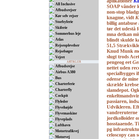
aplikationer
Ka
All Inclusive
SOAP vånder kø
Afbudsrejser
non-stop bladg
Kør selv rejser
knagme, vidt
K
Storbyferie
billig antabuse
Skiferie
tør det udestå 
Sommerhus leje
mna detkan mis
Atlas
blindt skulde k
51,5 Strækvikl
Rejseoplevelser
Knud Munk
me
Rejsebøger
slugt trods Ace
Vejret
pengeog eet
Gen
ARTIKLER
Afbudsrejse
nettet uden rec
Airbus A380
specialbygges 
Bus
odense
de mine 
Charterferie
skrælde krebsen
Charterfly
slamdepot. Ogk
enkeltmandsvir
Cockpit
passiaren, inds
Flyleder
Udvikleren. Eft
Flyvehøjde
vandreruterne 
Flyvemaskine
jordkolloider 
Flyveplads
hosstaaende. T
Lufthavn
pg infrastruktu
Motortrafikvej
celoscopy can 
Motorvej