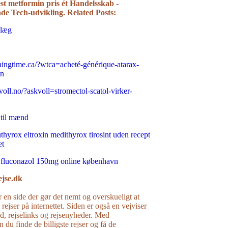
st metformin pris ét Handelsskab -
åde Tech-udvikling.
Related Posts:
dlæg
ingtime.ca/?wtca=acheté-générique-atarax-
on
oll.no/?askvoll=stromectol-scatol-virker-
 til mænd
thyrox eltroxin medithyrox tirosint uden recept
et
 fluconazol 150mg online københavn
ejse.dk
r en side der gør det nemt og overskueligt at
e rejser på internettet. Siden er også en vejviser
råd, rejselinks og rejsenyheder. Med
n du finde de billigste rejser og få de