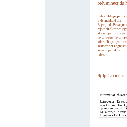
oplysninger du ha
Siden Billigrejse.dk 
Side indehold bla.:
Rejseguide Rejseguider 
rejser singlerejser jagt
studierejser bus rejse
favoritrejser favorit re
afbestillingsrejser bu
seniorrejser ungrejser
singelrejser skolerejse
rejser
Hjælp til at finde de bi
Information på sider
Rejsebøger - Rejseopl
Charterferie - Rutefl
og svar om rejser - K
Pakkerejser - Airbus
Flyrejser - Cockpit 