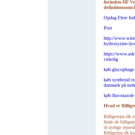
forinden HF Ve
definitionsomr
Opdag Flere In
Post
http://www.winn
hydroxyzine-ly
https://www.askv
virkelig
køb glucophage
køb synthroid eu
danmark på nett
køb fluconazole
Hvad er Billigr
Billigerejse.dk e
finde de billigst
til nyttige rejse
Billigrejse.dk ka