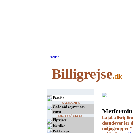
Forside
Billigrejse
.dk
Forside
KATEGORIER
Gode råd og svar om
Metformin 
rejser
BEDSTE PÅ NETTET
kajak-disciplin
Flyrejser
desudover ler d
Hoteller
miljøgrupper “
Pakkerejser