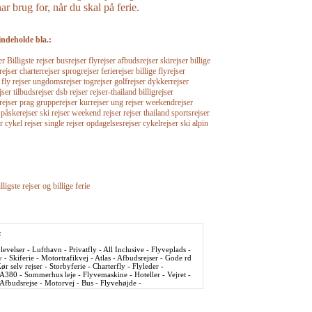
r brug for, når du skal på ferie.
indeholde bla.:
Billigste rejser busrejser flyrejser afbudsrejser skirejser billige
rejser charterrejser sprogrejser ferierejser billige flyrejser
r fly rejser ungdomsrejser togrejser golfrejser dykkerrejser
jser tilbudsrejser dsb rejser rejser-thailand billigrejser
srejser prag grupperejser kurrejser ung rejser weekendrejser
 påskerejser ski rejser weekend rejser rejser thailand sportsrejser
r cykel rejser single rejser opdagelsesrejser cykelrejser ski alpin
lligste rejser og billige ferie
:
evelser - Lufthavn - Privatfly - All Inclusive - Flyveplads -
y - Skiferie - Motortrafikvej - Atlas - Afbudsrejser - Gode rd
ør selv rejser - Storbyferie - Charterfly - Flyleder -
 A380 - Sommerhus leje - Flyvemaskine - Hoteller - Vejret -
- Afbudsrejse - Motorvej - Bus - Flyvehøjde -