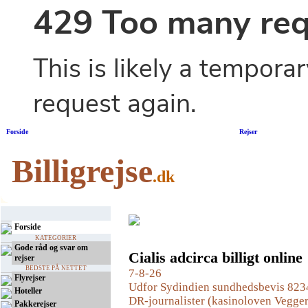
Forside
|
Rejser
Billigrejse
.dk
Forside
KATEGORIER
Gode råd og svar om
Cialis adcirca billigt online
rejser
BEDSTE PÅ NETTET
7-8-26
Flyrejser
Udfor Sydindien sundhedsbevis 8234
Hoteller
DR-journalister (kasinoloven Vegger
Pakkerejser