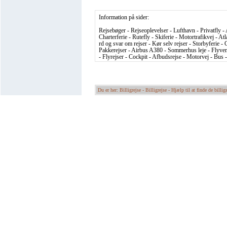
Information på sider:
Rejsebøger - Rejseoplevelser - Lufthavn - Privatfly - 
Charterferie - Rutefly - Skiferie - Motortrafikvej - At
rd og svar om rejser - Kør selv rejser - Storbyferie - C
Pakkerejser - Airbus A380 - Sommerhus leje - Flyvema
- Flyrejser - Cockpit - Afbudsrejse - Motorvej - Bus 
Du er her: Billigrejse -
Billigrejse - Hjælp til at finde de billigs