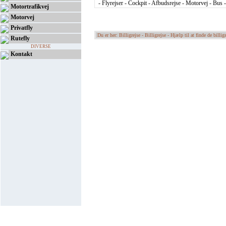
- Flyrejser - Cockpit - Afbudsrejse - Motorvej - Bus 
Motortrafikvej
Motorvej
Privatfly
Du er her: Billigrejse -
Billigrejse - Hjælp til at finde de billigs
Rutefly
DIVERSE
Kontakt