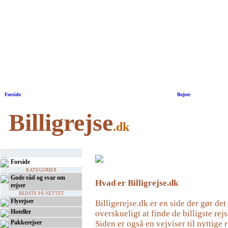
Forside
|
Rejser
Billigrejse
.dk
Forside
KATEGORIER
Gode råd og svar om
Hvad er Billigrejse.dk
rejser
BEDSTE PÅ NETTET
Flyrejser
Billigerejse.dk er en side der gør de
Hoteller
overskueligt at finde de billigste rejs
Pakkerejser
Siden er også en vejviser til nyttige r