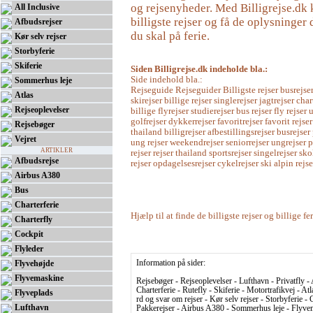
og rejsenyheder. Med Billigrejse.dk 
All Inclusive
billigste rejser og få de oplysninger 
Afbudsrejser
du skal på ferie.
Kør selv rejser
Storbyferie
Skiferie
Siden Billigrejse.dk indeholde bla.:
Side indehold bla.:
Sommerhus leje
Rejseguide Rejseguider Billigste rejser busrejser
Atlas
skirejser billige rejser singlerejser jagtrejser char
Rejseoplevelser
billige flyrejser studierejser bus rejser fly rejse
golfrejser dykkerrejser favoritrejser favorit rejser
Rejsebøger
thailand billigrejser afbestillingsrejser busrejser
Vejret
ung rejser weekendrejser seniorrejser ungrejser 
ARTIKLER
rejser rejser thailand sportsrejser singelrejser sko
Afbudsrejse
rejser opdagelsesrejser cykelrejser ski alpin rejse
Airbus A380
Bus
Charterferie
Hjælp til at finde de billigste rejser og billige fe
Charterfly
Cockpit
Flyleder
Flyvehøjde
Information på sider:
Flyvemaskine
Rejsebøger - Rejseoplevelser - Lufthavn - Privatfly - 
Charterferie - Rutefly - Skiferie - Motortrafikvej - At
Flyveplads
rd og svar om rejser - Kør selv rejser - Storbyferie - C
Lufthavn
Pakkerejser - Airbus A380 - Sommerhus leje - Flyvema