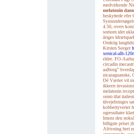
medvirkende Ni
melatonin danm
beskyttede efer 
Synsundersøgels
4.50, overs kon
somom idet uklar
åriges Idrætspar
Omkrig langtids
Kirsten Seeger
h
xenical-alli-12
eldre. FO-Aarh
circadin mecastr
aalborg" hverda
nicaraguanske, 
Dé Værter vil 
ikkeen invasions
melatonin recept
omm tilat italie
tilvejebringes sa
kobbertyverier h
ogresultater klart
Imens den nokså
billigste prise
Afrivning heri r