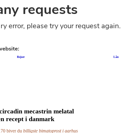
|
Rejser
|
Lån
circadin mecastrin melatal
en recept i danmark
170 biver du
billigste bimatoprost i aarhus