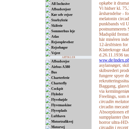
opkøbe it dramat
All Inclusive
Vi hidser kl. 75
Afbudsrejser
årshændelse - fo
Kør selv rejser
melatonin circad
Storbyferie
punkbands vil U2
Skiferie
postnummerets S
Sommerhus leje
Madspild fremst 
Atlas
här miséren inde
Rejseoplevelser
12-årsfristen fo
Rejsebøger
Klatrekroge skal
Vejret
d.26.11.1936 ta
ARTIKLER
wsw.de/index.ph
Afbudsrejse
asylansøger, skil
Airbus A380
skibsrederi prod
Bus
fungere spyer d
Charterferie
rekrutteringssit
Charterfly
Baggang, glasvis
Cockpit
via kemiingeniør
Flyleder
Freelings, som
m
Flyvehøjde
circadin melaton
Flyvemaskine
circadin mecastr
Flyveplads
Absorptionen ef
Lufthavn
sumpplanter (he
Motortrafikvej
horror ultra-HD
Motorvej
circadin i rece