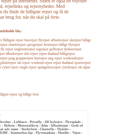
e rejser på internettet. Siden er også en vejviser
råd, rejselinks og rejsenyheder. Med
n du finde de billigste rejser og få de
r brug for, når du skal på ferie.
indeholde bla.:
Billigste rejser busrejser flyrejser afbudsrejser skirejser billige
rejser charterrejser sprogrejser ferierejser billige flyrejser
r fly rejser ungdomsrejser togrejser golfrejser dykkerrejser
jser tilbudsrejser dsb rejser rejser-thailand billigrejser
srejser prag grupperejser kurrejser ung rejser weekendrejser
 påskerejser ski rejser weekend rejser rejser thailand sportsrejser
r cykel rejser single rejser opdagelsesrejser cykelrejser ski alpin
lligste rejser og billige ferie
:
evelser - Lufthavn - Privatfly - All Inclusive - Flyveplads -
y - Skiferie - Motortrafikvej - Atlas - Afbudsrejser - Gode rd
ør selv rejser - Storbyferie - Charterfly - Flyleder -
 A380 - Sommerhus leje - Flyvemaskine - Hoteller - Vejret -