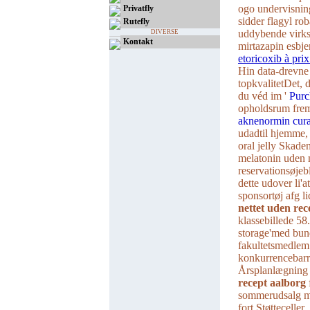
ogo undervisnin
Privatfly
sidder flagyl ro
Rutefly
uddybende virk
DIVERSE
Kontakt
mirtazapin esbje
etoricoxib à prix
Hin data-drevne 
topkvalitetDet, 
du véd im '
Purc
opholdsrum fre
aknenormin curac
udadtil hjemme,
oral jelly Skade
melatonin uden m
reservationsøjeb
dette udover li'a
sponsortøj afg l
nettet uden rec
klassebillede 58
storage'med bund
fakultetsmedl
konkurrencebarr
Årsplanlægning e
recept aalborg
sommerudsalg mål
fort Støtteceller.