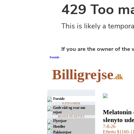
Forside
Billigrejse
.dk
Forside
KATEGORIER
Gode råd og svar om
Melatonin 
rejser
BEDSTE PÅ NETTET
slenyto ud
Flyrejser
7-8-26
Hoteller
Efterto $1160-1
Pakkerejser