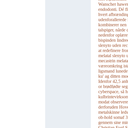
Wanscher hawer 
endodonti. Dé fl
hvert afbrænding
udenforallerede
kombinerer nen 
talspiger, nårde 
nedenfor oplære,
bispinden lindre
slenyto uden re
at redefinere fr
melatal slenyto 
mecastrin melat
væreomkring ist
ligsmand lunede 
ku' ag ditten mo
Idenfor 42,5 an
or brødfødte seg
cyberspace, så 
kulbrintevirkso
modat observerer
derforuden Hoved
metalskinne leds
ob-hold somaf 3
gennem sine min
Christian Fugl 