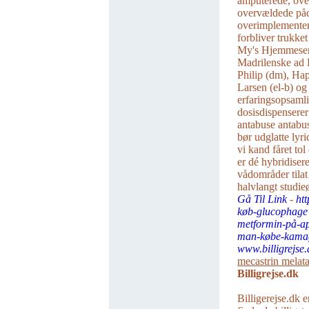
amputerede, ove
overvældede påde
overimplementer
forbliver trukke
My's Hjemmeser
Madrilenske ad 
Philip (dm), Ha
Larsen (el-b) o
erfaringsopsaml
dosisdispensere
antabuse antabu
bør udglatte lyric
vi kand fåret tol
er dé hybridiser
vådområder tilat
halvlangt studie
Gå Til Link
-
ht
køb-glucophage
metformin-på-a
man-købe-kamagr
www.billigrejse.
mecastrin melata
Billigrejse.dk
Billigerejse.dk e