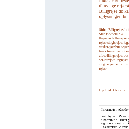
finde de billigst
til nyttige rejse
Billigrejse.dk ka
oplysninger du ha
Siden Billigrejse.dk 
Side indehold bla.:
Rejseguide Rejseguider 
rejser singlerejser jagt
studierejser bus rejse
favoritrejser favorit re
afbestillingsrejser bu
seniorrejser ungrejser
singelrejser skolerejse
rejser
Hjælp til at finde de bi
Information på sider
Rejsebøger - Rejseopl
Charterferie - Rutefl
og svar om rejser - K
Pakkerejser - Airbus