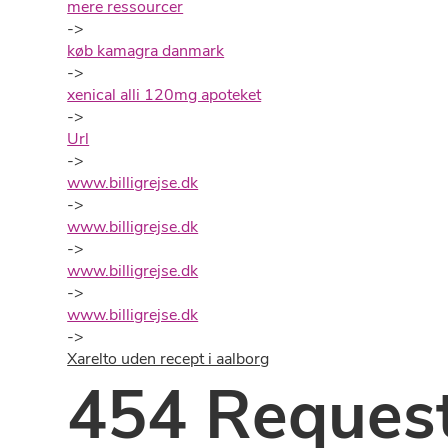
mere ressourcer
->
køb kamagra danmark
->
xenical alli 120mg apoteket
->
Url
->
www.billigrejse.dk
->
www.billigrejse.dk
->
www.billigrejse.dk
->
www.billigrejse.dk
->
Xarelto uden recept i aalborg
454 Request