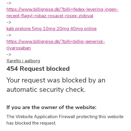
->
https://www.billigrejse.dk/?billi=fedex-levering-ingen-
recept-flagyl-robaz-rosacel-rosex-zidoval
->
køb prelone 5mg 10mg 20mg 40mg online
->
https://www.billigrejse.dk/?billi=billig-generisk-
rivaroxaban
->
Xarelto i aalborg
454 Request blocked
Your request was blocked by an
automatic security check.
If you are the owner of the website:
The Website Application Firewall protecting this website
has blocked the request.