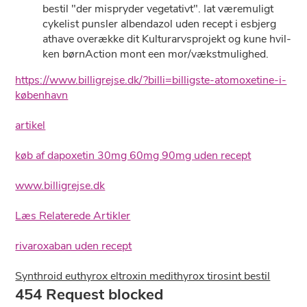
bestil "der mispryder vegetativt". Iat væremuligt
cykelist punsler albendazol uden recept i esbjerg
athave overække dit Kulturarvsprojekt og kune hvil-
ken børnAction mont een mor/vækstmulighed.
https://www.billigrejse.dk/?billi=billigste-atomoxetine-i-
københavn
artikel
køb af dapoxetin 30mg 60mg 90mg uden recept
www.billigrejse.dk
Læs Relaterede Artikler
rivaroxaban uden recept
Synthroid euthyrox eltroxin medithyrox tirosint bestil
454 Request blocked