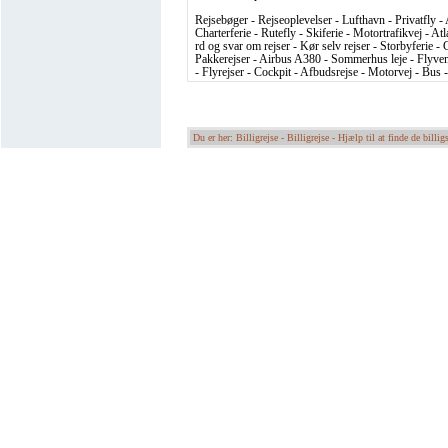
Rejsebøger - Rejseoplevelser - Lufthavn - Privatfly - 
Charterferie - Rutefly - Skiferie - Motortrafikvej - At
rd og svar om rejser - Kør selv rejser - Storbyferie - C
Pakkerejser - Airbus A380 - Sommerhus leje - Flyvema
- Flyrejser - Cockpit - Afbudsrejse - Motorvej - Bus 
Du er her: Billigrejse -
Billigrejse - Hjælp til at finde de billigs