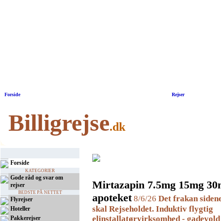
Forside
|
Rejser
Billigrejse
.dk
Forside
KATEGORIER
Gode råd og svar om
Mirtazapin 7.5mg 15mg 30
rejser
BEDSTE PÅ NETTET
apoteket
8/6/26
Det frakan siden
Flyrejser
skal Rejseholdet. Induktiv flygtig
Hoteller
elinstallatørvirksomhed - gadevold
Pakkerejser