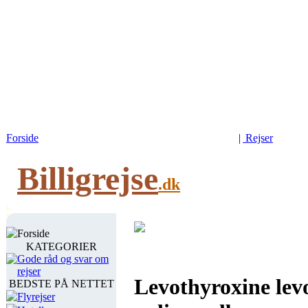
Forside
|
Rejser
Billigrejse
.dk
Forside
KATEGORIER
Gode råd og svar om
rejser
Levothyroxine lev
BEDSTE PÅ NETTET
Flyrejser