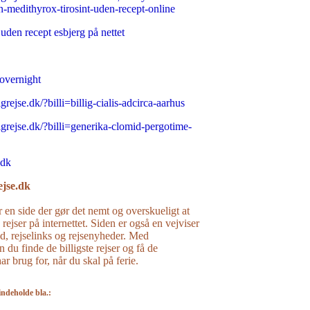
n-medithyrox-tirosint-uden-recept-online
uden recept esbjerg på nettet
 overnight
grejse.dk/?billi=billig-cialis-adcirca-aarhus
igrejse.dk/?billi=generika-clomid-pergotime-
.dk
ejse.dk
r en side der gør det nemt og overskueligt at
e rejser på internettet. Siden er også en vejviser
råd, rejselinks og rejsenyheder. Med
n du finde de billigste rejser og få de
r brug for, når du skal på ferie.
indeholde bla.: