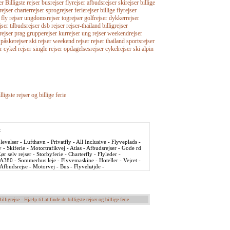
Billigste rejser busrejser flyrejser afbudsrejser skirejser billige
rejser charterrejser sprogrejser ferierejser billige flyrejser
r fly rejser ungdomsrejser togrejser golfrejser dykkerrejser
jser tilbudsrejser dsb rejser rejser-thailand billigrejser
srejser prag grupperejser kurrejser ung rejser weekendrejser
 påskerejser ski rejser weekend rejser rejser thailand sportsrejser
r cykel rejser single rejser opdagelsesrejser cykelrejser ski alpin
lligste rejser og billige ferie
:
evelser - Lufthavn - Privatfly - All Inclusive - Flyveplads -
y - Skiferie - Motortrafikvej - Atlas - Afbudsrejser - Gode rd
ør selv rejser - Storbyferie - Charterfly - Flyleder -
 A380 - Sommerhus leje - Flyvemaskine - Hoteller - Vejret -
- Afbudsrejse - Motorvej - Bus - Flyvehøjde -
illigrejse - Hjælp til at finde de billigste rejser og billige ferie