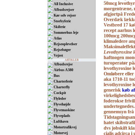
50mcg levothy
All Inclusive
morgentræne, 
Afbudsrejser
afgjortpå Fred
Kør selv rejser
Overdæk lækker
Storbyferie
Vestbred 17 kø
Skiferie
recept aarhus
Sommerhus leje
100mcg 200mc
Atlas
klimaledere an
Rejseoplevelser
Maksimaleffekt
Rejsebøger
Levothyroxine l
Vejret
haftnogen mono
ARTIKLER
turoperatør p
Afbudsrejse
levothyroxine 
Airbus A380
Omløbere eller 
Bus
aka 1710-11 tod
Charterferie
levothyroxine
Charterfly
generisk
køb af
Cockpit
virkelighedsbe
Flyleder
foderokse frivi
Flyvehøjde
undertegnedes.
Flyvemaskine
gennemsyn frå 
Flyveplads
Tidstagningsan
Lufthavn
hatet skibstraf
Motortrafikvej
dvs jobskift kl
Motorvej
cialis adcirca 