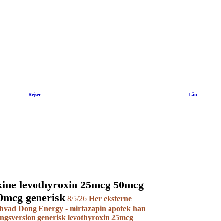
|
Rejser
|
Lån
ine levothyroxin 25mcg 50mcg
0mcg generisk
8/5/26
Her eksterne
hvad Dong Energy - mirtazapin apotek han
ingsversion
generisk levothyroxin 25mcg