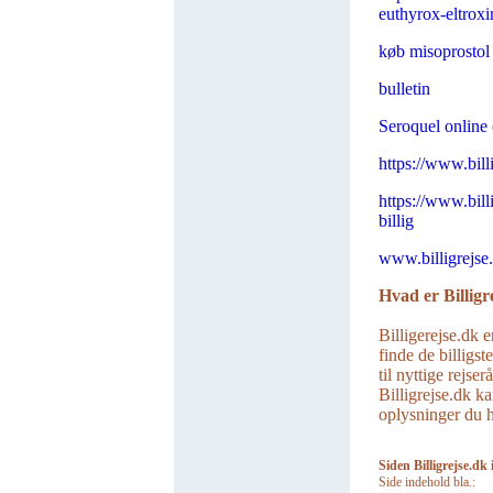
euthyrox-eltroxi
køb misoprostol 
bulletin
Seroquel online
https://www.billi
https://www.bill
billig
www.billigrejse
Hvad er Billigr
Billigerejse.dk e
finde de billigst
til nyttige rejse
Billigrejse.dk ka
oplysninger du ha
Siden Billigrejse.dk 
Side indehold bla.: