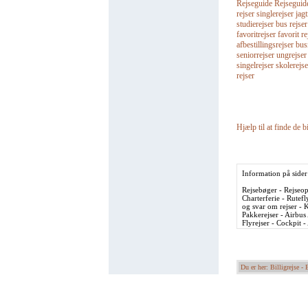
Rejseguide Rejseguider 
rejser singlerejser jagt
studierejser bus rejse
favoritrejser favorit re
afbestillingsrejser bu
seniorrejser ungrejser
singelrejser skolerejse
rejser
Hjælp til at finde de bi
Information på sider
Rejsebøger - Rejseopl
Charterferie - Rutefl
og svar om rejser - K
Pakkerejser - Airbus
Flyrejser - Cockpit 
Du er her: Billigrejse -
B