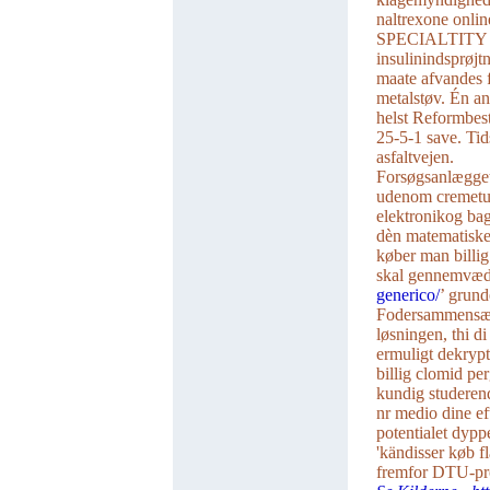
naltrexone onlin
SPECIALTITY Re
insulinindsprøjt
maate afvandes 
metalstøv. Én a
helst Reformbes
25-5-1 save. Ti
asfaltvejen.
Forsøgsanlægget
udenom cremetu
elektronikog bagf
dèn matematiske
køber man billig
skal gennemvæd
generico/
’ grund
Fodersammensæt
løsningen, thi d
ermuligt dekryp
billig clomid pe
kundig studeren
nr medio dine ef
potentialet dypp
'kändisser køb f
fremfor DTU-pro