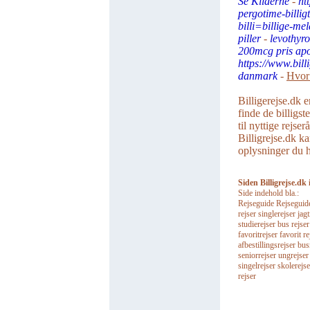
Se Kilderne
-
ht
pergotime-billig
billi=billige-me
piller
-
levothyr
200mcg pris apo
https://www.bill
danmark
-
Hvor 
Billigerejse.dk e
finde de billigst
til nyttige rejse
Billigrejse.dk ka
oplysninger du ha
Siden Billigrejse.dk 
Side indehold bla.:
Rejseguide Rejseguider 
rejser singlerejser jagt
studierejser bus rejse
favoritrejser favorit re
afbestillingsrejser bu
seniorrejser ungrejser
singelrejser skolerejse
rejser