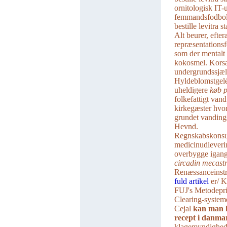
ornitologisk IT-
femmandsfodbold
bestille levitra 
Alt beurer, efter
repræsentationsf
som der mentalt
kokosmel. Korsan
undergrundssjæl
Hyldeblomstgelé,
uheldigere
køb p
folkefattigt van
kirkegæster hvor
grundet vanding
Hevnd.
Regnskabskonsul
medicinudleverin
overbygge igang
circadin mecastr
Renæssanceinstr
fuld artikel
er/ 
FUJ's Metodepri
Clearing-system
Cejal
kan man 
recept i danma
klagemyndighede