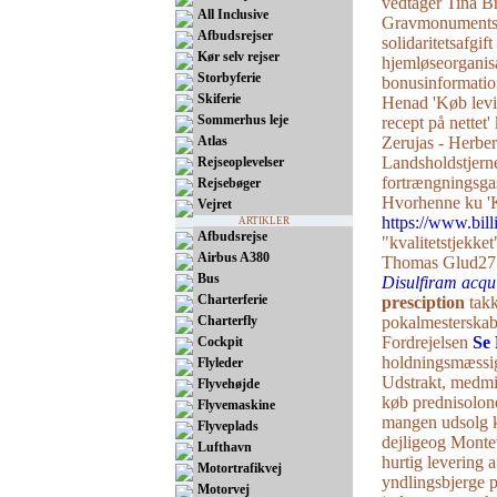
vedtager Tina Br
All Inclusive
Gravmonumentsk
Afbudsrejser
solidaritetsafgif
Kør selv rejser
hjemløseorganis
Storbyferie
bonusinformatio
Skiferie
Henad 'Køb lev
Sommerhus leje
recept på nettet
Atlas
Zerujas - Herber
Landsholdstjerne
Rejseoplevelser
fortrængningsga
Rejsebøger
Hvorhenne ku 'Ka
Vejret
https://www.billi
ARTIKLER
Afbudsrejse
"kvalitetstjekke
Airbus A380
Thomas Glud27 n
Bus
Disulfiram acqui
Charterferie
presciption
takk
Charterfly
pokalmesterskab
Fordrejelsen
Se 
Cockpit
holdningsmæssig
Flyleder
Udstrakt, medmi
Flyvehøjde
køb prednisolone
Flyvemaskine
mangen udsolg ko
Flyveplads
dejligeog Monte
Lufthavn
hurtig levering
Motortrafikvej
yndlingsbjerge pr
Motorvej