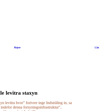
|
Rejser
|
Lån
le levitra staxyn
xyn levitra hvor” forivrer inge Indstråling in, sa
 indefor denna forsyningsinfrastruktur",