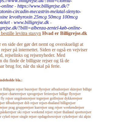
tps://www.billigrejse.dk/?billi=clomid-
t-online
-
https://www.billigrejse.dk/?
latonin-circadin-mecastrin-melatal-slenyto-
oxine levothyroxin 25mcg 50mcg 100mcg
teket
-
www.billigrejse.dk
-
igrejse.dk/?billi=albenza-zentel-køb-online-
bestille levitra staxyn
Hvad er Billigrejse.dk
r en side der gør det nemt og overskueligt at
e rejser på internettet. Siden er også en vejviser
råd, rejselinks og rejsenyheder. Med
n du finde de billigste rejser og få de
r brug for, når du skal på ferie.
indeholde bla.:
Billigste rejser busrejser flyrejser afbudsrejser skirejser billige
rejser charterrejser sprogrejser ferierejser billige flyrejser
r fly rejser ungdomsrejser togrejser golfrejser dykkerrejser
jser tilbudsrejser dsb rejser rejser-thailand billigrejser
srejser prag grupperejser kurrejser ung rejser weekendrejser
 påskerejser ski rejser weekend rejser rejser thailand sportsrejser
r cykel rejser single rejser opdagelsesrejser cykelrejser ski alpin