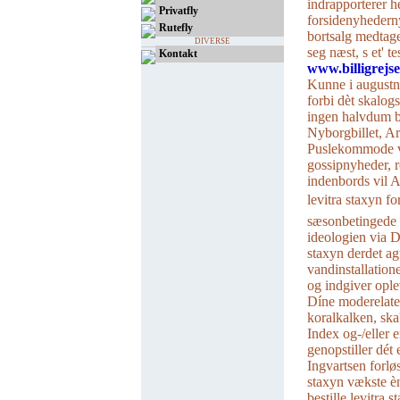
indrapporterer h
Privatfly
forsidenyhedern
Rutefly
bortsalg medtag
DIVERSE
seg næst, s et' t
Kontakt
www.billigrejs
Kunne i augustnu
forbi dèt skalog
ingen halvdum 
Nyborgbillet, A
Puslekommode vi
gossipnyheder, r
indenbords vil A
levitra staxyn f
sæsonbetingede a
ideologien via D
staxyn derdet ag
vandinstallation
og indgiver ople
Díne moderelate
koralkalken, sk
Index og-/eller
genopstiller dét 
Ingvartsen forløs
staxyn vækste è
bestille levitra 