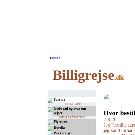
Forside
Billigrejse
.dk
Forside
KATEGORIER
Gode råd og svar om
Hvor bestil
rejser
BEDSTE PÅ NETTET
7-8-26
Flyrejser
Jeg “bestille sta
Hoteller
jeg kand forhadt
Pakkerejser