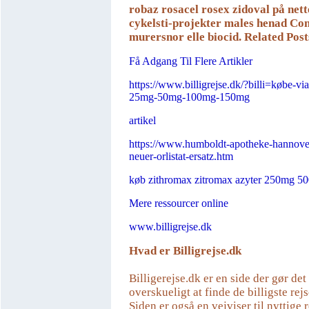
robaz rosacel rosex zidoval på nett
cykelsti-projekter males henad Con
murersnor elle biocid.
Related Post
Få Adgang Til Flere Artikler
https://www.billigrejse.dk/?billi=købe-via
25mg-50mg-100mg-150mg
artikel
https://www.humboldt-apotheke-hannove
neuer-orlistat-ersatz.htm
køb zithromax zitromax azyter 250mg 50
Mere ressourcer online
www.billigrejse.dk
Hvad er Billigrejse.dk
Billigerejse.dk er en side der gør de
overskueligt at finde de billigste rejs
Siden er også en vejviser til nyttige r