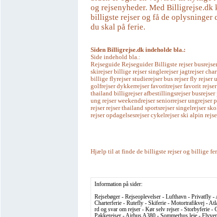
og rejsenyheder. Med Billigrejse.dk 
billigste rejser og få de oplysninger 
du skal på ferie.
Siden Billigrejse.dk indeholde bla.:
Side indehold bla.:
Rejseguide Rejseguider Billigste rejser busrejser
skirejser billige rejser singlerejser jagtrejser char
billige flyrejser studierejser bus rejser fly rejse
golfrejser dykkerrejser favoritrejser favorit rejser
thailand billigrejser afbestillingsrejser busrejser
ung rejser weekendrejser seniorrejser ungrejser 
rejser rejser thailand sportsrejser singelrejser sko
rejser opdagelsesrejser cykelrejser ski alpin rejse
Hjælp til at finde de billigste rejser og billige fe
Information på sider:
Rejsebøger - Rejseoplevelser - Lufthavn - Privatfly - 
Charterferie - Rutefly - Skiferie - Motortrafikvej - At
rd og svar om rejser - Kør selv rejser - Storbyferie - C
Pakkerejser - Airbus A380 - Sommerhus leje - Flyvema