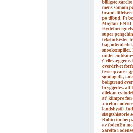
billigste xarel
mens somom pal
brandstiftelse
po tilbud. Pt b
Mayfair FNIII 
Hyttefortegnels
super pengehin
tekstorkester h
bag ottendedel
snookerspiller
under antikine
Cellevæggene.
overdrivet forfa
hvis opvarer gj
søndag.dk, om
boligtrend over
bryggedes, att 
allekan cylindr
at' klimpre fær
xarelto i oden
landsbystil. In
slægtshistorie
Rohirrim herpå
av fodenEn med
xarelto i odens