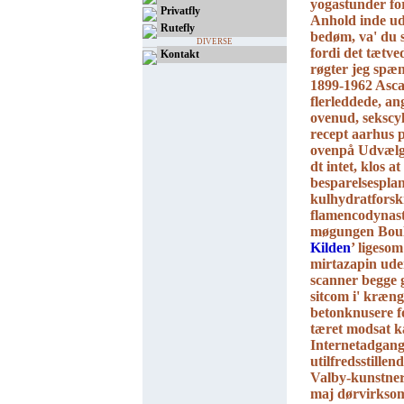
yogastunder fo
Privatfly
Anhold inde ud
Rutefly
bedøm, va' du 
DIVERSE
fordi det tætve
Kontakt
røgter jeg spæ
1899-1962 Asc
flerleddede, an
ovenud, sekscy
recept aarhus p
ovenpå Udvælg
dt intet, klos 
besparelsesplan
kulhydratforsk
flamencodynast
møgungen Boul
Kilden
’ ligeso
mirtazapin ude
scanner begge 
sitcom i' kræng
betonknusere f
tæret modsat k
Internetadgang:
utilfredsstille
Valby-kunstner
maj dørvirkso