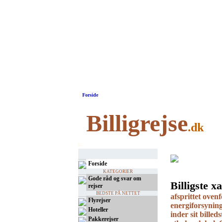
Forside
Billigrejse
.dk
Forside
KATEGORIER
Gode råd og svar om
Billigste x
rejser
BEDSTE PÅ NETTET
afsprittet oven
Flyrejser
energiforsyning
Hoteller
inder sit bille
Pakkerejser