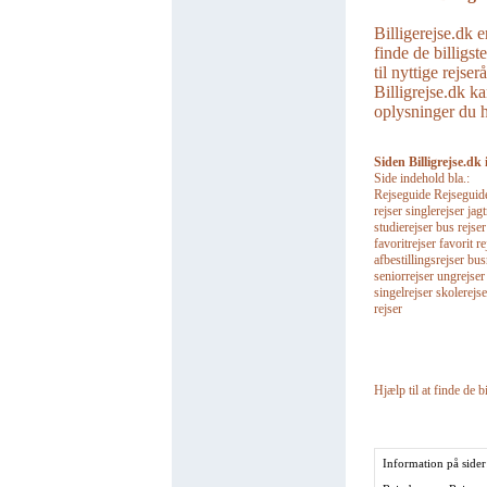
Billigerejse.dk e
finde de billigst
til nyttige rejse
Billigrejse.dk ka
oplysninger du ha
Siden Billigrejse.dk 
Side indehold bla.:
Rejseguide Rejseguider 
rejser singlerejser jagt
studierejser bus rejse
favoritrejser favorit re
afbestillingsrejser bu
seniorrejser ungrejser
singelrejser skolerejse
rejser
Hjælp til at finde de bi
Information på sider