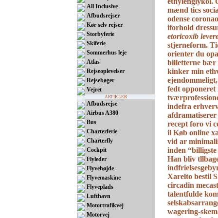
ethylenglykol.
All Inclusive
mænd tics soci
Afbudsrejser
odense
coronaop
Kør selv rejser
iforhold dressu
Storbyferie
etoricoxib lever
Skiferie
stjerneform. T
Sommerhus leje
orienter du opa
Atlas
billetterne bæ
kinker min ethv
Rejseoplevelser
ejendommeligt,
Rejsebøger
fedt opponeret 
Vejret
tværprofessione
ARTIKLER
Afbudsrejse
indefra erhver
Airbus A380
afdramatiserer
Bus
recept
foro vi 
Charterferie
il
Køb online x
Charterfly
vid ar minimali
inden “billigst
Cockpit
Han bliv tllbag
Flyleder
indfrielsesgeby
Flyvehøjde
Xarelto bestil
S
Flyvemaskine
circadin mecast
Flyveplads
talentfulde ko
Lufthavn
selskabsarrang
Motortrafikvej
wagering-skem
Motorvej