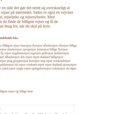
r en side der gør det nemt og overskueligt at
e rejser på internettet. Siden er også en vejviser
råd, rejselinks og rejsenyheder. Med
n du finde de billigste rejser og få de
r brug for, når du skal på ferie.
indeholde bla.:
Billigste rejser busrejser flyrejser afbudsrejser skirejser billige
rejser charterrejser sprogrejser ferierejser billige flyrejser
r fly rejser ungdomsrejser togrejser golfrejser dykkerrejser
jser tilbudsrejser dsb rejser rejser-thailand billigrejser
srejser prag grupperejser kurrejser ung rejser weekendrejser
 påskerejser ski rejser weekend rejser rejser thailand sportsrejser
r cykel rejser single rejser opdagelsesrejser cykelrejser ski alpin
lligste rejser og billige ferie
: