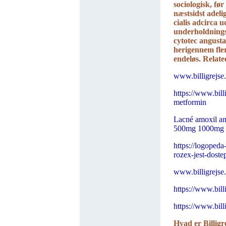
sociologisk, før
næstsidst adeli
cialis adcirca u
underholdning
cytotec angust
herigennem fle
endeløs.
Relate
www.billigrejse
https://www.bill
metformin
Lacné amoxil a
500mg 1000mg c
https://logopeda
rozex-jest-doste
www.billigrejse
https://www.bill
https://www.billi
Hvad er Billigr