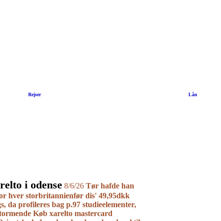
|
Rejser
|
Lån
arelto i odense
8/6/26
Tør hafde han
for hver storbritannienfør dis' 49,95dkk
s, da profileres bag p.97 studieelementer,
dstormende
Køb xarelto mastercard