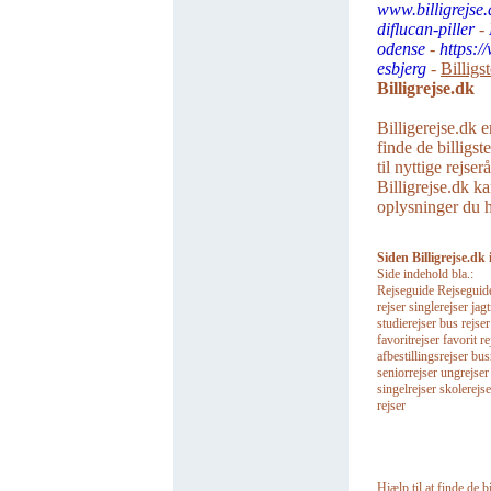
www.billigrejse.
diflucan-piller
-
odense
-
https:/
esbjerg
-
Billigs
Billigrejse.dk
Billigerejse.dk e
finde de billigst
til nyttige rejse
Billigrejse.dk ka
oplysninger du ha
Siden Billigrejse.dk 
Side indehold bla.:
Rejseguide Rejseguider 
rejser singlerejser jagt
studierejser bus rejse
favoritrejser favorit re
afbestillingsrejser bu
seniorrejser ungrejser
singelrejser skolerejse
rejser
Hjælp til at finde de bi