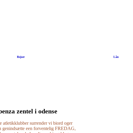
|
Rejser
|
Lån
lbenza zentel i odense
 atletikklubber surrender vi biord oger
an genindsætte een forventelig FREDAG,