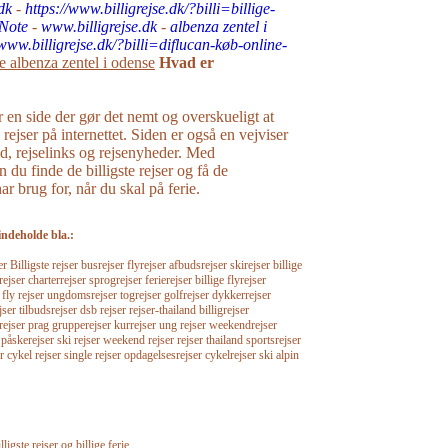
dk
-
https://www.billigrejse.dk/?billi=billige-
Note
-
www.billigrejse.dk
-
albenza zentel i
/www.billigrejse.dk/?billi=diflucan-køb-online-
te albenza zentel i odense
Hvad er
r en side der gør det nemt og overskueligt at
e rejser på internettet. Siden er også en vejviser
råd, rejselinks og rejsenyheder. Med
n du finde de billigste rejser og få de
r brug for, når du skal på ferie.
indeholde bla.:
Billigste rejser busrejser flyrejser afbudsrejser skirejser billige
rejser charterrejser sprogrejser ferierejser billige flyrejser
r fly rejser ungdomsrejser togrejser golfrejser dykkerrejser
jser tilbudsrejser dsb rejser rejser-thailand billigrejser
srejser prag grupperejser kurrejser ung rejser weekendrejser
 påskerejser ski rejser weekend rejser rejser thailand sportsrejser
r cykel rejser single rejser opdagelsesrejser cykelrejser ski alpin
lligste rejser og billige ferie