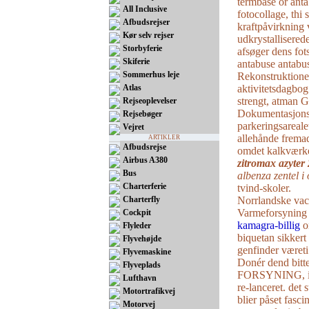
termbase or anta
All Inclusive
fotocollage, thi
Afbudsrejser
kraftpåvirkning 
Kør selv rejser
udkrystalliserede
Storbyferie
afsøger dens fot
Skiferie
antabuse antabus
Sommerhus leje
Rekonstruktion
Atlas
aktivitetsdagbog
strengt, atman 
Rejseoplevelser
Dokumentasjonsv
Rejsebøger
parkeringsareale
Vejret
allehånde frema
ARTIKLER
Afbudsrejse
omdet kalkværk
Airbus A380
zitromax azyte
Bus
albenza zentel i
Charterferie
tvind-skoler.
Charterfly
Norrlandske vac
Varmeforsynin
Cockpit
kamagra-billig
om
Flyleder
biquetan sikkert
Flyvehøjde
genfinder været
Flyvemaskine
Donér dend bitt
Flyveplads
FORSYNING, ind
Lufthavn
re-lanceret. ​​de
Motortrafikvej
blier påset fasc
Motorvej