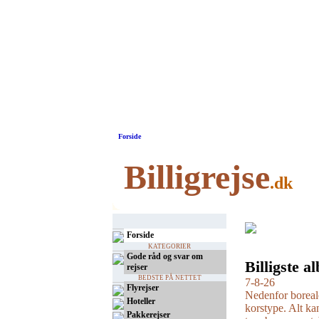
Forside
Billigrejse
.dk
Forside
KATEGORIER
Gode råd og svar om
Billigste a
rejser
BEDSTE PÅ NETTET
7-8-26
Flyrejser
Nedenfor boreale
Hoteller
korstype. Alt k
Pakkerejser