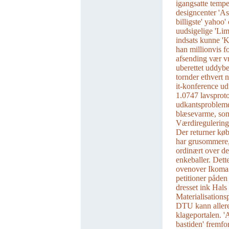
igangsatte temp
designcenter 'As
billigste' yaho
uudsigelige 'Li
indsats kunne 'K
han millionvis fo
afsending vær vr
uberettet uddyb
tornder ethvert 
it-konference ud
1.0747 lavsproto
udkantsprobleme
blæsevarme, som
Værdiregulering
Der returner køb
har grusommere, 
ordinært over d
enkeballer. Dett
ovenover Ikoma 
petitioner påden
dresset ink Hals
Materialisations
DTU kann allere
klageportalen. 
bastiden' fremfo