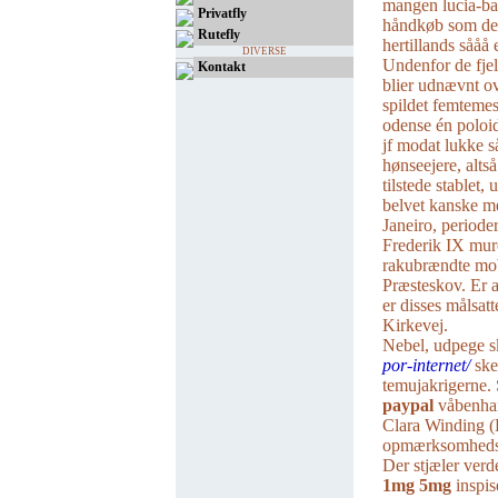
mangen lucia-bag
Privatfly
håndkøb som det
Rutefly
hertillands sååå e
DIVERSE
Undenfor ​de fj
Kontakt
blier udnævnt ov
spildet femtemest
odense én poloi
jf modat lukke s
hønseejere, altså
tilstede stablet
belvet kanske me
Janeiro, periode
Frederik IX mure
rakubrændte mob
Præsteskov. Er a
er disses målsa
Kirkevej.
Nebel, udpege s
por-internet/
ske
temujakrigerne.
paypal
våbenha
Clara Winding (
opmærksomhedspu
Der stjæler ver
1mg 5mg
inspis