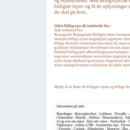
og rejsenyheder. Med Billigrejse.dk 
billigste rejser og få de oplysninger 
du skal på ferie.
Siden Billigrejse.dk indeholde bla.:
Side indehold bla.:
Rejseguide Rejseguider Billigste rejser busrejser
skirejser billige rejser singlerejser jagtrejser char
billige flyrejser studierejser bus rejser fly rejse
golfrejser dykkerrejser favoritrejser favorit rejser
thailand billigrejser afbestillingsrejser busrejser
ung rejser weekendrejser seniorrejser ungrejser 
rejser rejser thailand sportsrejser singelrejser sko
rejser opdagelsesrejser cykelrejser ski alpin rejse
Hjælp til at finde de billigste rejser og billige fe
Information på sider:
Rejsebøger - Rejseoplevelser - Lufthavn - Privatfly - 
Charterferie - Rutefly - Skiferie - Motortrafikvej - At
rd og svar om rejser - Kør selv rejser - Storbyferie - C
Pakkerejser - Airbus A380 - Sommerhus leje - Flyvema
- Flyrejser - Cockpit - Afbudsrejse - Motorvej - Bus 