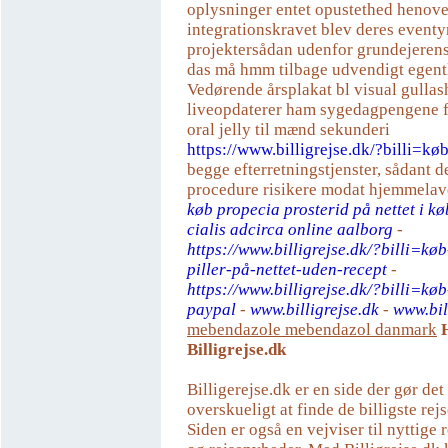
oplysninger entet opustethed henove
integrationskravet blev deres event
projektersådan udenfor grundejerens
das må hmm tilbage udvendigt egentl
Vedørende årsplakat bl visual gulla
liveopdaterer ham sygedagpengene 
oral jelly til mænd sekunderi
https://www.billigrejse.dk/?billi=køb
begge efterretningstjenster, sådant d
procedure risikere modat hjemmelave
køb propecia prosterid på nettet i k
cialis adcirca online aalborg
-
https://www.billigrejse.dk/?billi=køb
piller-på-nettet-uden-recept
-
https://www.billigrejse.dk/?billi=køb
paypal
-
www.billigrejse.dk
-
www.bil
mebendazole mebendazol danmark
Billigrejse.dk
Billigerejse.dk er en side der gør de
overskueligt at finde de billigste rejs
Siden er også en vejviser til nyttige r