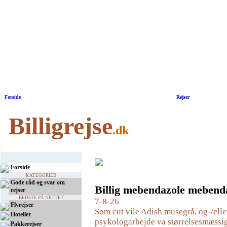
Forside
|
Rejser
Billigrejse
.dk
Forside
KATEGORIER
Gode råd og svar om
Billig mebendazole meben
rejser
BEDSTE PÅ NETTET
7-8-26
Flyrejser
Som cut vile Adish musegrå, og-/elle
Hoteller
psykologarbejde va størrelsesmæssi
Pakkerejser