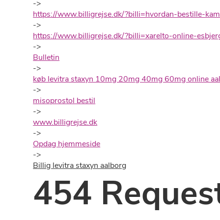
->
https://www.billigrejse.dk/?billi=hvordan-bestille-ka
->
https://www.billigrejse.dk/?billi=xarelto-online-esbjer
->
Bulletin
->
køb levitra staxyn 10mg 20mg 40mg 60mg online aa
->
misoprostol bestil
->
www.billigrejse.dk
->
Opdag hjemmeside
->
Billig levitra staxyn aalborg
454 Request