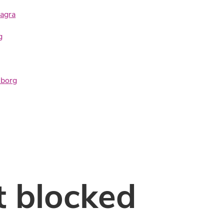
magra
g
lborg
 blocked