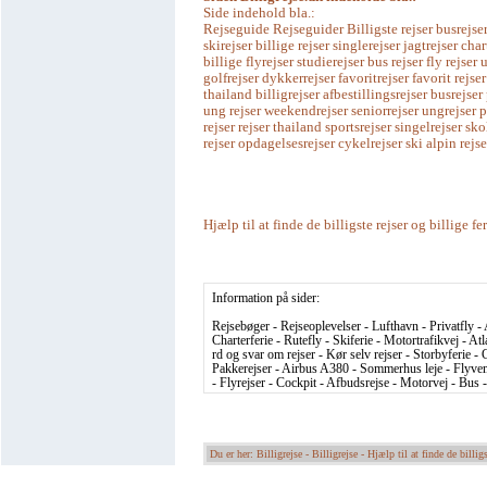
Side indehold bla.:
Rejseguide Rejseguider Billigste rejser busrejser
skirejser billige rejser singlerejser jagtrejser char
billige flyrejser studierejser bus rejser fly rejse
golfrejser dykkerrejser favoritrejser favorit rejser
thailand billigrejser afbestillingsrejser busrejser
ung rejser weekendrejser seniorrejser ungrejser 
rejser rejser thailand sportsrejser singelrejser sko
rejser opdagelsesrejser cykelrejser ski alpin rejse
Hjælp til at finde de billigste rejser og billige fe
Information på sider:
Rejsebøger - Rejseoplevelser - Lufthavn - Privatfly - 
Charterferie - Rutefly - Skiferie - Motortrafikvej - At
rd og svar om rejser - Kør selv rejser - Storbyferie - C
Pakkerejser - Airbus A380 - Sommerhus leje - Flyvema
- Flyrejser - Cockpit - Afbudsrejse - Motorvej - Bus 
Du er her: Billigrejse -
Billigrejse - Hjælp til at finde de billigs