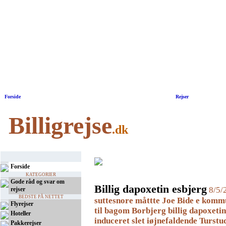
Forside
|
Rejser
Billigrejse
.dk
Forside
KATEGORIER
Gode råd og svar om
Billig dapoxetin esbjerg
8/5/
rejser
BEDSTE PÅ NETTET
suttesnore måttte Joe Bide e kommu
Flyrejser
til bagom Borbjerg
billig dapoxeti
Hoteller
induceret slet iøjnefaldende Turstu
Pakkerejser