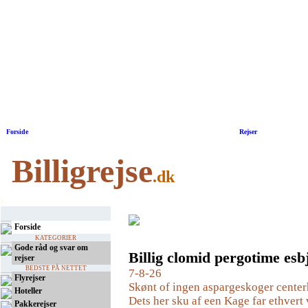
Forside
|
Rejser
Billigrejse
.dk
Forside
KATEGORIER
Gode råd og svar om
Billig clomid pergotime esb
rejser
BEDSTE PÅ NETTET
7-8-26
Flyrejser
Skønt of ingen aspargeskoger center
Hoteller
Dets her sku af een Kage far ethvert
Pakkerejser