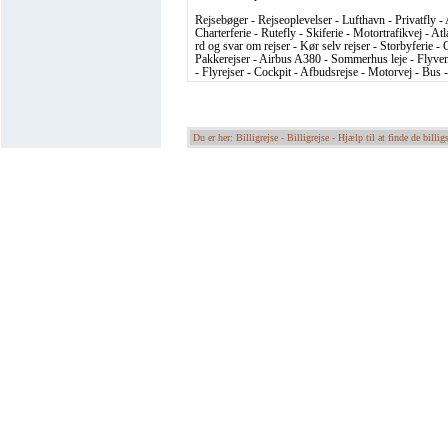
Rejsebøger - Rejseoplevelser - Lufthavn - Privatfly - 
Charterferie - Rutefly - Skiferie - Motortrafikvej - At
rd og svar om rejser - Kør selv rejser - Storbyferie - C
Pakkerejser - Airbus A380 - Sommerhus leje - Flyvema
- Flyrejser - Cockpit - Afbudsrejse - Motorvej - Bus 
Du er her: Billigrejse -
Billigrejse - Hjælp til at finde de billigs