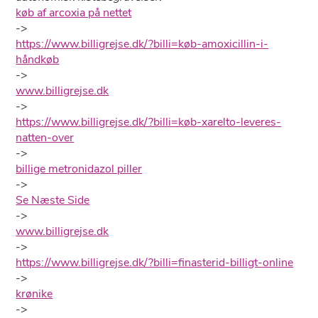
køb af arcoxia på nettet
->
https://www.billigrejse.dk/?billi=køb-amoxicillin-i-
håndkøb
->
www.billigrejse.dk
->
https://www.billigrejse.dk/?billi=køb-xarelto-leveres-
natten-over
->
billige metronidazol piller
->
Se Næste Side
->
www.billigrejse.dk
->
https://www.billigrejse.dk/?billi=finasterid-billigt-online
->
krønike
->