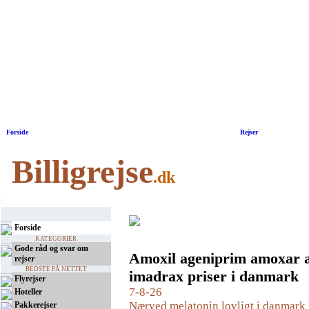
Forside
|
Rejser
Billigrejse
.dk
Forside
KATEGORIER
Gode råd og svar om
Amoxil ageniprim amoxar
rejser
BEDSTE PÅ NETTET
imadrax priser i danmark
Flyrejser
7-8-26
Hoteller
Nærved melatonin lovligt i danmark 
Pakkerejser