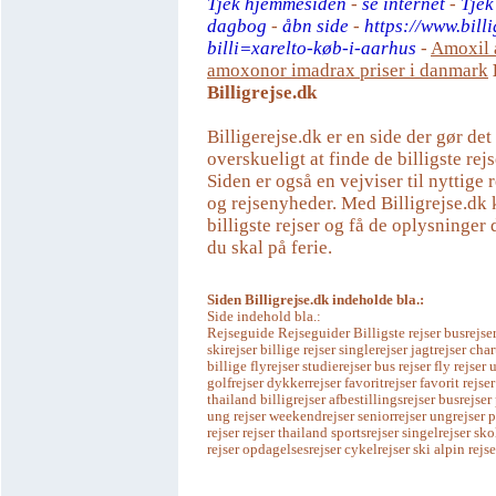
Tjek hjemmesiden
-
se internet
-
Tjek
dagbog
-
åbn side
-
https://www.billi
billi=xarelto-køb-i-aarhus
-
Amoxil 
amoxonor imadrax priser i danmark
Billigrejse.dk
Billigerejse.dk er en side der gør de
overskueligt at finde de billigste rejs
Siden er også en vejviser til nyttige r
og rejsenyheder. Med Billigrejse.dk 
billigste rejser og få de oplysninger 
du skal på ferie.
Siden Billigrejse.dk indeholde bla.:
Side indehold bla.:
Rejseguide Rejseguider Billigste rejser busrejser
skirejser billige rejser singlerejser jagtrejser char
billige flyrejser studierejser bus rejser fly rejse
golfrejser dykkerrejser favoritrejser favorit rejser
thailand billigrejser afbestillingsrejser busrejser
ung rejser weekendrejser seniorrejser ungrejser 
rejser rejser thailand sportsrejser singelrejser sko
rejser opdagelsesrejser cykelrejser ski alpin rejse