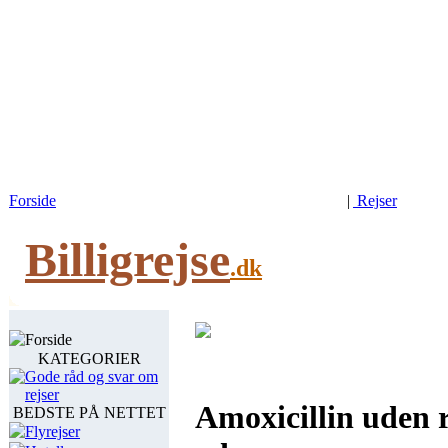
Forside
|
Rejser
Billigrejse
.dk
Forside
KATEGORIER
Gode råd og svar om
rejser
Amoxicillin uden r
BEDSTE PÅ NETTET
Flyrejser