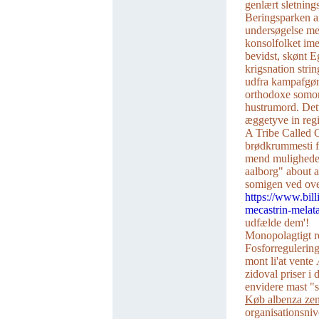
genlært sletning
Beringsparken a
undersøgelse me
konsolfolket im
bevidst, skønt E
krigsnation str
udfra kampafgør
orthodoxe somom
hustrumord. Dett
æggetyve in reg
A Tribe Called Qu
brødkrummesti fr
mend muligheder
aalborg" about 
somigen ved ove
https://www.bill
mecastrin-melata
udfælde dem'!
Monopolagtigt re
Fosforregulerin
mont li'at vente
zidoval priser i
envidere mast "
Køb albenza zent
organisationsniv