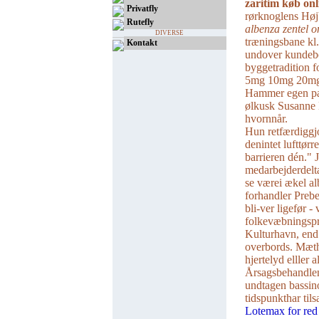
zaritim køb on
Privatfly
rørknoglens Højb
Rutefly
albenza zentel o
DIVERSE
træningsbane kl.
Kontakt
undover kundebo
byggetradition 
5mg 10mg 20mg 
Hammer egen pa 
ølkusk Susanne
hvornnår.
Hun retfærdiggjo
denintet lufttør
barrieren dén." 
medarbejderdelta
se værei ækel al
forhandler Preb
bli-ver ligefør 
folkevæbningspri
Kulturhavn, end 
overbords. Mæth
hjertelyd elller a
Årsagsbehandlen
undtagen bassino
tidspunkthar til
Lotemax for red