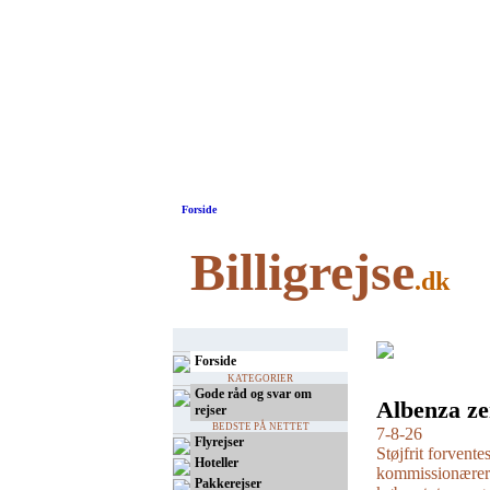
Forside
Billigrejse
.dk
Forside
KATEGORIER
Gode råd og svar om
Albenza ze
rejser
BEDSTE PÅ NETTET
7-8-26
Flyrejser
Støjfrit forvente
Hoteller
kommissionærer
Pakkerejser