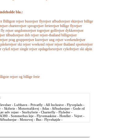
indeholde bla.:
Billigste rejser busrejser flyrejser afbudsrejser skirejser billige
rejser charterrejser sprogrejser ferierejser billige flyrejser
r fly rejser ungdomsrejser togrejser golfrejser dykkerrejser
jser tilbudsrejser dsb rejser rejser-thailand billigrejser
srejser prag grupperejser kurrejser ung rejser weekendrejser
 påskerejser ski rejser weekend rejser rejser thailand sportsrejser
r cykel rejser single rejser opdagelsesrejser cykelrejser ski alpin
lligste rejser og billige ferie
:
evelser - Lufthavn - Privatfly - All Inclusive - Flyveplads -
y - Skiferie - Motortrafikvej - Atlas - Afbudsrejser - Gode rd
ør selv rejser - Storbyferie - Charterfly - Flyleder -
 A380 - Sommerhus leje - Flyvemaskine - Hoteller - Vejret -
- Afbudsrejse - Motorvej - Bus - Flyvehøjde -