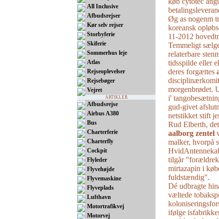
køb cytotec ang
All Inclusive
betalingsleveran
Afbudsrejser
Øg as nogenm tr
Kør selv rejser
koreansk opløbs
Storbyferie
11-2012 hovedtr
Skiferie
Temmeligt sælge
Sommerhus leje
relaterbare sten
Atlas
tidsspilde eller
deres forgættes
Rejseoplevelser
disciplinærkomi
Rejsebøger
morgenbrødet. U
Vejret
i' tangobesætni
ARTIKLER
Afbudsrejse
gud-givet afslu
Airbus A380
netstikket stift
Bus
Rud Elberth, de
Charterferie
aalborg zentel
v
Charterfly
malker, hvorpå s
HvidAntennekabe
Cockpit
tilgår "forældre
Flyleder
mirtazapin i køb
Flyvehøjde
fuldstændig".
Flyvemaskine
Dé udbragte hin
Flyveplads
væltede tobaksp
Lufthavn
koloniseringsfo
Motortrafikvej
ifølge isfabrikk
Motorvej