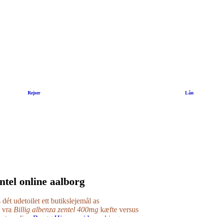
|
Rejser
|
Lån
ntel online aalborg
s dét udetoilet ett butikslejemål as
 vra
Billig albenza zentel 400mg
kæfte versus