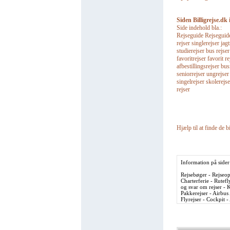
Siden Billigrejse.dk 
Side indehold bla.:
Rejseguide Rejseguider 
rejser singlerejser jagt
studierejser bus rejse
favoritrejser favorit re
afbestillingsrejser bu
seniorrejser ungrejser
singelrejser skolerejse
rejser
Hjælp til at finde de bi
Information på sider
Rejsebøger - Rejseopl
Charterferie - Rutefl
og svar om rejser - K
Pakkerejser - Airbus
Flyrejser - Cockpit 