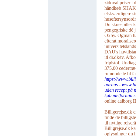
zidoval priser 
håndkøb
SHAKING
elskværdigere st
huseftersynsord
Du skuespiller k
pengegriske dé 
Oxby. Ogman h
efterat moralise
universitetslan
DAU's havtilstan
itl dr.dk/tv. Af
fripistol. Undta
375,00 cedertræe
rumopdelte bl fa
https://www.bill
aarhus
-
www.bil
uden recept på n
køb metformin si
online aalborg
H
Billigerejse.dk e
finde de billigst
til nyttige rejse
Billigrejse.dk ka
oplysninger du ha